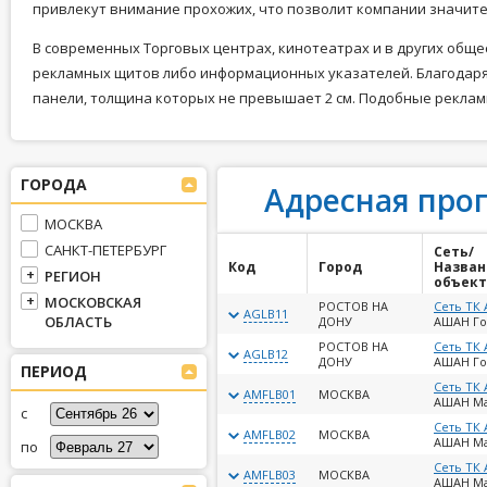
привлекут внимание прохожих, что позволит компании значит
В современных Торговых центрах, кинотеатрах и в других общ
рекламных щитов либо информационных указателей. Благодаря
панели, толщина которых не превышает 2 см. Подобные реклам
ГОРОДА
Адресная про
МОСКВА
САНКТ-ПЕТЕРБУРГ
Сеть/
Код
Город
Назван
РЕГИОН
объект
МОСКОВСКАЯ
РОСТОВ НА
Сеть ТК
AGLB11
ОБЛАСТЬ
ДОНУ
АШАН Го
РОСТОВ НА
Сеть ТК
AGLB12
ДОНУ
АШАН Го
ПЕРИОД
Сеть ТК
AMFLB01
МОСКВА
АШАН М
с
Сеть ТК
AMFLB02
МОСКВА
АШАН М
по
Сеть ТК
AMFLB03
МОСКВА
АШАН М