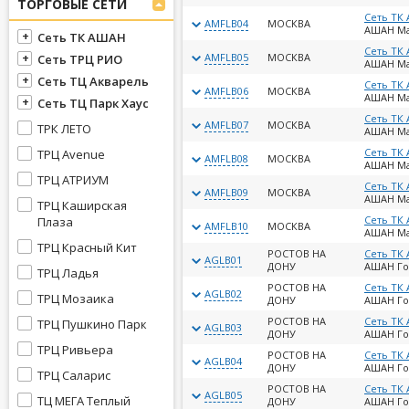
ТОРГОВЫЕ СЕТИ
Сеть ТК
AMFLB04
МОСКВА
АШАН М
Сеть ТК АШАН
Сеть ТК
AMFLB05
МОСКВА
Сеть ТРЦ РИО
АШАН М
Сеть ТЦ Акварель
Сеть ТК
AMFLB06
МОСКВА
АШАН М
Сеть ТЦ Парк Хаус
Сеть ТК
AMFLB07
МОСКВА
ТРК ЛЕТО
АШАН М
Сеть ТК
ТРЦ Avenue
AMFLB08
МОСКВА
АШАН М
ТРЦ АТРИУМ
Сеть ТК
AMFLB09
МОСКВА
АШАН М
ТРЦ Каширская
Сеть ТК
Плаза
AMFLB10
МОСКВА
АШАН М
ТРЦ Красный Кит
РОСТОВ НА
Сеть ТК
AGLB01
ДОНУ
АШАН Го
ТРЦ Ладья
РОСТОВ НА
Сеть ТК
AGLB02
ТРЦ Мозаика
ДОНУ
АШАН Го
РОСТОВ НА
Сеть ТК
ТРЦ Пушкино Парк
AGLB03
ДОНУ
АШАН Го
ТРЦ Ривьера
РОСТОВ НА
Сеть ТК
AGLB04
ДОНУ
АШАН Го
ТРЦ Саларис
РОСТОВ НА
Сеть ТК
AGLB05
ТЦ МЕГА Теплый
ДОНУ
АШАН Го