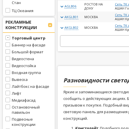
Стан
РОСТОВ НА
Сеть ТК
AGLB06
ДОНУ
АШАН Го
ТЦ Океания
Сеть ТК
AKGLB01
МОСКВА
АШАН Кр
РЕКЛАМНЫЕ
Сеть ТК
КОНСТРУКЦИИ
AKGLB02
МОСКВА
АШАН Кр
Торговый центр
Баннер на фасаде
Большой формат
Видеостена
Видеостойка
Входная группа
Разновидности свето
Вывеска
Лайтбокс на фасаде
Яркие и запоминающиеся светодио
Лифт
сообщить о действующих акциях. Б
Медиафасад
призывом к покупке. Подобный ви
Остановочный
световую панель для размещения 
павильон
конструкций.
Подвесные
конструкции
Кристалайт.
Подобного рода