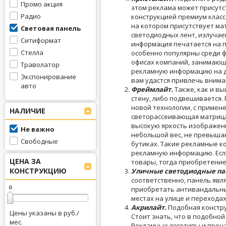
Промо акция
этом реклама может присутст
Радио
конструкцией премиум класса
на котором присутствует ма
Световая панель
светодиодных лент, излучае
Ситиформат
информация печатается на п
Стелла
особенно популярны среди ф
офисах компаний, занимающи
Траволатор
рекламную информацию на д
Экспонирование
вам удастся привлечь внима
авто
Фреймлайт.
Также, как и в
стену, либо подвешивается.
новой технологии, с примен
НАЛИЧИЕ
светорассеивающая матрица
высокую яркость изображен
Не важно
небольшой вес, не превышаю
Свободные
бутиках. Такие рекламные к
рекламную информацию. Если
ЦЕНА ЗА
товары, тогда приобретени
КОНСТРУКЦИЮ
Уличные светодиодные па
соответственно, панель явл
0
0
приобретать антивандальны
местах на улице и перехода
Акрилайт.
Подобная констру
Цены указаны в руб./
Стоит знать, что в подобно
мес.
Рекламные логотипы и проча