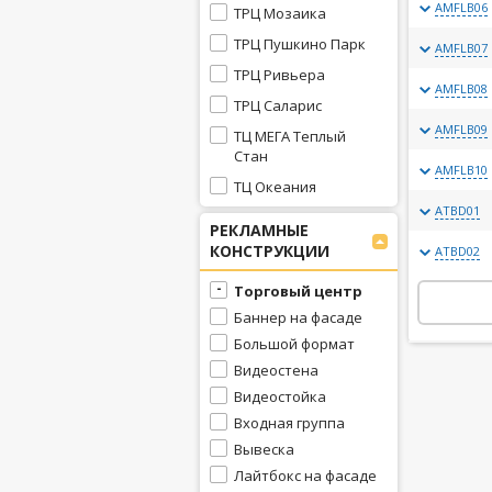
AMFLB06
ТРЦ Мозаика
ТРЦ Пушкино Парк
AMFLB07
ТРЦ Ривьера
AMFLB08
ТРЦ Саларис
AMFLB09
ТЦ МЕГА Теплый
Стан
AMFLB10
ТЦ Океания
ATBD01
РЕКЛАМНЫЕ
КОНСТРУКЦИИ
ATBD02
Торговый центр
Баннер на фасаде
Большой формат
Видеостена
Видеостойка
Входная группа
Вывеска
Лайтбокс на фасаде