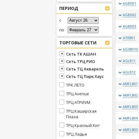
AGBD01
ПЕРИОД
AGBD02
с
AGBD03
по
ATRB01
ТОРГОВЫЕ СЕТИ
AGSB01D
Сеть ТК АШАН
AGLB11
Сеть ТРЦ РИО
Сеть ТЦ Акварель
AGLB12
Сеть ТЦ Парк Хаус
AMFLB01
ТРК ЛЕТО
ТРЦ Avenue
AMFLB02
ТРЦ АТРИУМ
AMFLB03
ТРЦ Каширская
Плаза
AMFLB04
ТРЦ Красный Кит
AMFLB05
ТРЦ Ладья