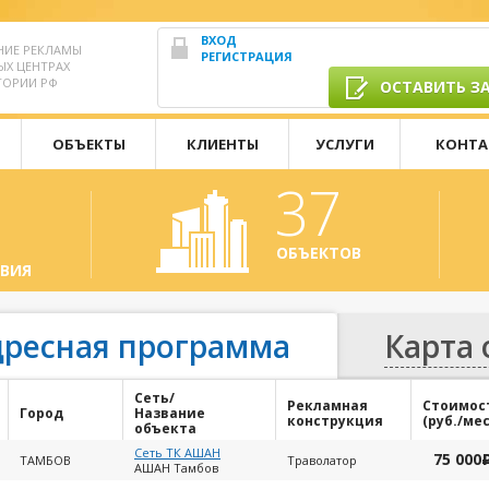
ВХОД
НИЕ РЕКЛАМЫ
РЕГИСТРАЦИЯ
ЫХ ЦЕНТРАХ
ТОРИИ РФ
ОСТАВИТЬ З
ОБЪЕКТЫ
КЛИЕНТЫ
УСЛУГИ
КОНТА
37
ОБЪЕКТОВ
ВИЯ
дресная программа
Карта
Сеть/
Рекламная
Стоимос
Город
Название
конструкция
(руб./мес
объекта
Сеть ТК АШАН
75 000
ТАМБОВ
Траволатор
АШАН Тамбов