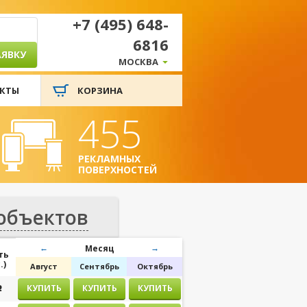
+7 (495) 648-
6816
АЯВКУ
МОСКВА
КТЫ
КОРЗИНА
455
РЕКЛАМНЫХ
ПОВЕРХНОСТЕЙ
 объектов
←
→
Месяц
ть
.)
Август
Сентябрь
Октябрь
j