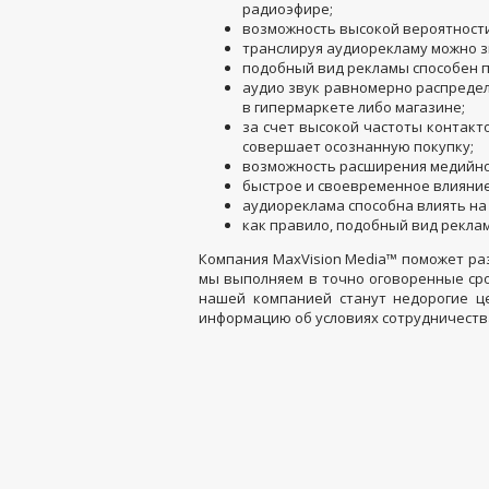
радиоэфире;
возможность высокой вероятности
транслируя аудиорекламу можно з
подобный вид рекламы способен 
аудио звук равномерно распредел
в гипермаркете либо магазине;
за счет высокой частоты контакт
совершает осознанную покупку;
возможность расширения медийног
быстрое и своевременное влияние
аудиореклама способна влиять на
как правило, подобный вид рекла
Компания MaxVision Media™ поможет ра
мы выполняем в точно оговоренные сро
нашей компанией станут недорогие це
информацию об условиях сотрудничеств