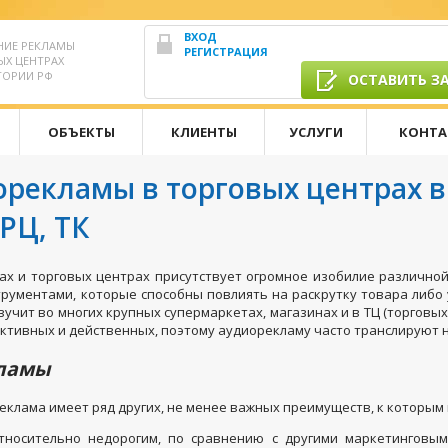
ВХОД
НИЕ РЕКЛАМЫ
РЕГИСТРАЦИЯ
ЫХ ЦЕНТРАХ
ТОРИИ РФ
ОСТАВИТЬ З
ОБЪЕКТЫ
КЛИЕНТЫ
УСЛУГИ
КОНТА
рекламы в торговых центрах в
ТРЦ, ТК
ах и торговых центрах присутствует огромное изобилие различно
рументами, которые способны повлиять на раскрутку товара либо
вучит во многих крупных супермаркетах, магазинах и в ТЦ (торговы
ктивных и действенных, поэтому аудиорекламу часто транслируют 
кламы
клама имеет ряд других, не менее важных преимуществ, к которым 
тносительно недорогим, по сравнению с другими маркетинговым