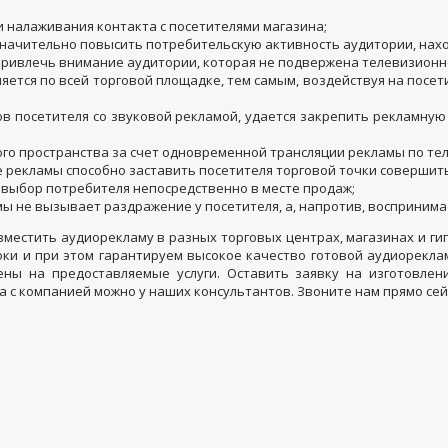
 налаживания контакта с посетителями магазина;
начительно повысить потребительскую активность аудитории, нахо
привлечь внимание аудитории, которая не подвержена телевизионн
яется по всей торговой площадке, тем самым, воздействуя на посе
ов посетителя со звуковой рекламой, удается закрепить рекламну
о пространства за счет одновременной трансляции рекламы по те
 рекламы способно заставить посетителя торговой точки совершит
 выбор потребителя непосредственно в месте продаж;
мы не вызывает раздражение у посетителя, а, напротив, воспринима
зместить аудиорекламу в разных торговых центрах, магазинах и ги
ки и при этом гарантируем высокое качество готовой аудиорекла
ны на предоставляемые услуги. Оставить заявку на изготовле
а с компанией можно у наших консультантов. Звоните нам прямо се