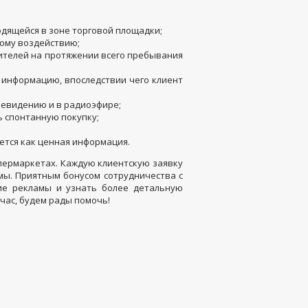
дящейся в зоне торговой площадки;
ому воздействию;
тителей на протяжении всего пребывания
ю информацию, впоследствии чего клиент
левидению и в радиоэфире;
ь спонтанную покупку;
ется как ценная информация.
пермаркетах. Каждую клиентскую заявку
мы. Приятным бонусом сотрудничества с
ние рекламы и узнать более детальную
йчас, будем рады помочь!