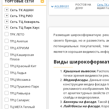
ТОРГОВЫЕ СЕТИ
РОСТОВ НА
Сеть ТК
AGLBBIG01
ДОНУ
АШАН Го
Сеть ТК АШАН
Сеть ТРЦ РИО
Сеть ТЦ Акварель
Сеть ТЦ Парк Хаус
ТРК ЛЕТО
Размещая широкоформатную рекла
своего бренда, но и разместить
ТРЦ Avenue
потенциальных покупателей, те
ТРЦ АТРИУМ
является хорошая видимость инфор
ТРЦ Каширская
Плаза
Виды широкоформат
ТРЦ Красный Кит
Крышные вывески.
Распол
ТРЦ Ладья
точки зрения видимости рек
ТРЦ Мозаика
Медиафасады.
Данные конс
конструкции медиа фасада 
ТРЦ Пушкино Парк
рекламного изображения. М
от архитектурных свойств 
ТРЦ Ривьера
слайды и видеоролики.
ТРЦ Саларис
Баннеры на фасаде.
Такой 
Лайтбоксы на фасаде.
Коро
ТЦ МЕГА Теплый