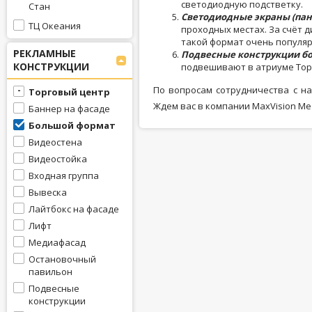
светодиодную подстветку.
Стан
Светодиодные экраны (па
ТЦ Океания
проходных местах. За счёт 
такой формат очень популяр
РЕКЛАМНЫЕ
Подвесные конструкции б
КОНСТРУКЦИИ
подвешивают в атриуме Тор
По вопросам сотрудничества с н
Торговый центр
Ждем вас в компании MaxVision Me
Баннер на фасаде
Большой формат
Видеостена
Видеостойка
Входная группа
Вывеска
Лайтбокс на фасаде
Лифт
Медиафасад
Остановочный
павильон
Подвесные
конструкции