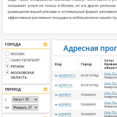
оказывает услуги не только в Москве, но и в других региона
размещения вашей рекламы и оптимальный формат рекламног
эффективные рекламные площадки в любом регионе нашей стр
ГОРОДА
Адресная про
МОСКВА
САНКТ-ПЕТЕРБУРГ
Сеть/
Код
Город
Назван
РЕГИОН
объект
МОСКОВСКАЯ
Сеть ТЦ
AQVBCE-011
ВОЛГОГРАД
ОБЛАСТЬ
Акварель
Сеть ТЦ
AQVBT-01
ВОЛГОГРАД
Акварель
ПЕРИОД
Сеть ТЦ
AQPBP01
ПУШКИНО
Акварел
с
Сеть ТЦ
AQPBP02
ПУШКИНО
Акварел
по
Сеть ТЦ
AQPBP03
ПУШКИНО
Акварел