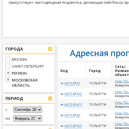
присутствует светодиодная подсветка, делающая лайтбоксы яр
ГОРОДА
Адресная про
МОСКВА
САНКТ-ПЕТЕРБУРГ
Сеть/
Код
Город
Назван
РЕГИОН
объект
МОСКОВСКАЯ
Сеть ТЦ
AQTLBFA1
ТОЛЬЯТТИ
ОБЛАСТЬ
Акварель
Сеть ТЦ
AQTLBFA12
ТОЛЬЯТТИ
Акварель
ПЕРИОД
Сеть ТЦ
AQTLBFA13
ТОЛЬЯТТИ
Акварель
с
Сеть ТЦ
AQTLBFA2
ТОЛЬЯТТИ
Акварель
по
Сеть ТЦ
AQTLBFA22
ТОЛЬЯТТИ
Акварель