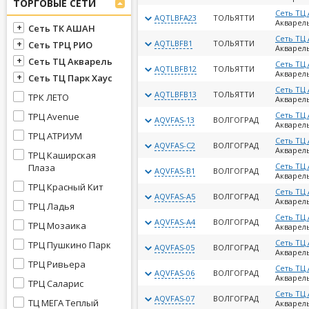
ТОРГОВЫЕ СЕТИ
Сеть ТЦ
AQTLBFA23
ТОЛЬЯТТИ
Акварель
Сеть ТК АШАН
Сеть ТЦ
AQTLBFB1
ТОЛЬЯТТИ
Сеть ТРЦ РИО
Акварель
Сеть ТЦ Акварель
Сеть ТЦ
AQTLBFB12
ТОЛЬЯТТИ
Акварель
Сеть ТЦ Парк Хаус
Сеть ТЦ
AQTLBFB13
ТОЛЬЯТТИ
ТРК ЛЕТО
Акварель
Сеть ТЦ
ТРЦ Avenue
AQVFAS-13
ВОЛГОГРАД
Акварель
ТРЦ АТРИУМ
Сеть ТЦ
AQVFAS-C2
ВОЛГОГРАД
Акварель
ТРЦ Каширская
Сеть ТЦ
Плаза
AQVFAS-B1
ВОЛГОГРАД
Акварель
ТРЦ Красный Кит
Сеть ТЦ
AQVFAS-A5
ВОЛГОГРАД
Акварель
ТРЦ Ладья
Сеть ТЦ
AQVFAS-A4
ВОЛГОГРАД
ТРЦ Мозаика
Акварель
Сеть ТЦ
ТРЦ Пушкино Парк
AQVFAS-05
ВОЛГОГРАД
Акварель
ТРЦ Ривьера
Сеть ТЦ
AQVFAS-06
ВОЛГОГРАД
Акварель
ТРЦ Саларис
Сеть ТЦ
AQVFAS-07
ВОЛГОГРАД
ТЦ МЕГА Теплый
Акварель