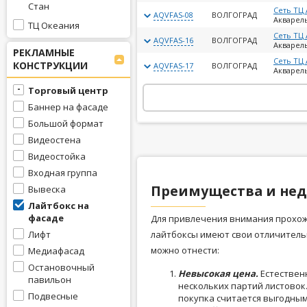
Стан
Сеть ТЦ
AQVFAS-08
ВОЛГОГРАД
Акварель
ТЦ Океания
Сеть ТЦ
AQVFAS-16
ВОЛГОГРАД
Акварель
РЕКЛАМНЫЕ
Сеть ТЦ
КОНСТРУКЦИИ
AQVFAS-17
ВОЛГОГРАД
Акварель
Торговый центр
Баннер на фасаде
Большой формат
Видеостена
Видеостойка
Входная группа
Преимущества и нед
Вывеска
Лайтбокс на
фасаде
Для привлечения внимания прохож
Лифт
лайтбоксы имеют свои отличитель
можно отнести:
Медиафасад
Остановочный
Невысокая цена.
Естественн
павильон
нескольких партий листовок
Подвесные
покупка считается выгодны