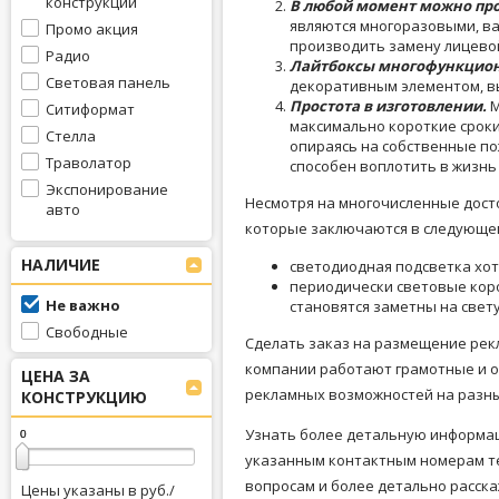
конструкции
В любой момент можно про
являются многоразовыми, ва
Промо акция
производить замену лицево
Радио
Лайтбоксы многофункцио
Световая панель
декоративным элементом, в
Простота в изготовлении.
М
Ситиформат
максимально короткие сроки
Стелла
опираясь на собственные по
Траволатор
способен воплотить в жизнь
Экспонирование
Несмотря на многочисленные досто
авто
которые заключаются в следующе
НАЛИЧИЕ
светодиодная подсветка хоть
периодически световые коро
Не важно
становятся заметны на свету
Свободные
Сделать заказ на размещение рек
компании работают грамотные и о
ЦЕНА ЗА
рекламных возможностей на разны
КОНСТРУКЦИЮ
Узнать более детальную информац
0
0
указанным контактным номерам т
вопросам и более детально расска
Цены указаны в руб./